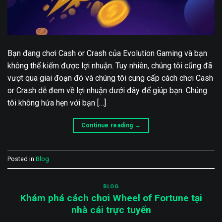
Bạn đang chơi Cash or Crash của Evolution Gaming và bạn
không thể kiếm được lợi nhuận. Tuy nhiên, chúng tôi cũng đã
vượt qua giai đoạn đó và chúng tôi cung cấp cách chơi Cash
or Crash dễ đem về lợi nhuận dưới đây để giúp bạn. Chúng
tôi không hứa hẹn với bạn […]
Continue reading
→
Posted in
Blog
BLOG
Khám phá cách chơi Wheel of Fortune tại
nhà cái trực tuyến