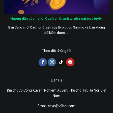
Hướng dẫn cách chơi Cash or Crash tại nhà cái trực tuyến
Bạn đang chơi Cash or Crash của Evolution Gaming và bạn không
thể kiếm được [...]
Theo dõi chúng tôi
Liên Hệ
Địa chỉ: 75 Cống Xuyên, Nghiêm Xuyên, Thường Tín, Hà Nội, Việt
Nam
Email:
csvn@v9bet.com